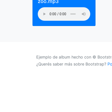
zoo.mp3
Ejemplo de album hecho con © Bootst
¿Querés saber más sobre Bootstrap?
Po