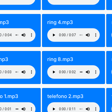
.mp3
ring 4.mp3
.mp3
ring 8.mp3
no 1.mp3
telefono 2.mp3