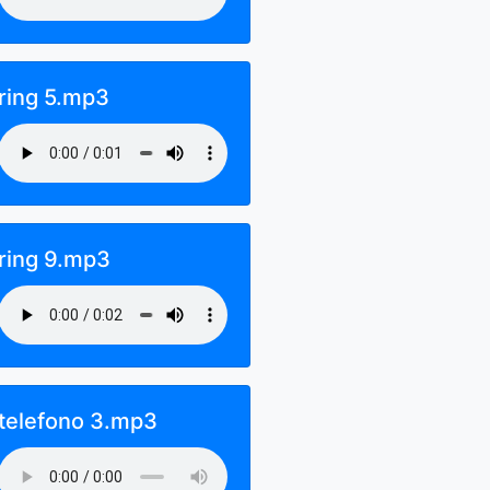
ring 5.mp3
ring 9.mp3
telefono 3.mp3