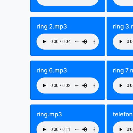
ring 2.mp3
ring 3
ring 6.mp3
ring 7
ring.mp3
telefo