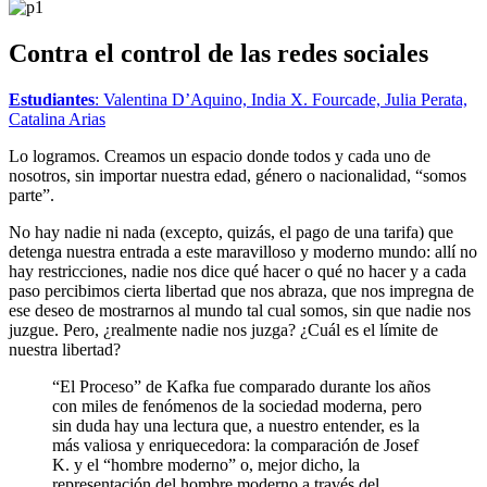
Contra el control de las redes sociales
Estudiantes
: Valentina D’Aquino, India X. Fourcade, Julia Perata,
Catalina Arias
Lo logramos. Creamos un espacio donde todos y cada uno de
nosotros, sin importar nuestra edad, género o nacionalidad, “somos
parte”.
No hay nadie ni nada (excepto, quizás, el pago de una tarifa) que
detenga nuestra entrada a este maravilloso y moderno mundo: allí no
hay restricciones, nadie nos dice qué hacer o qué no hacer y a cada
paso percibimos cierta libertad que nos abraza, que nos impregna de
ese deseo de mostrarnos al mundo tal cual somos, sin que nadie nos
juzgue. Pero, ¿realmente nadie nos juzga? ¿Cuál es el límite de
nuestra libertad?
“El Proceso” de Kafka fue comparado durante los años
con miles de fenómenos de la sociedad moderna, pero
sin duda hay una lectura que, a nuestro entender, es la
más valiosa y enriquecedora: la comparación de Josef
K. y el “hombre moderno” o, mejor dicho, la
representación del hombre moderno a través del