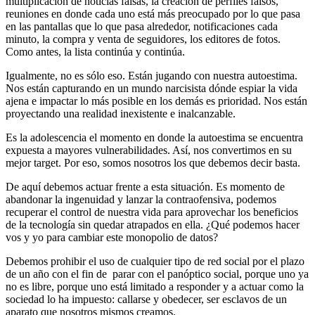
multiplicación de noticias falsas, la creación de perfiles falsos,
reuniones en donde cada uno está más preocupado por lo que pasa
en las pantallas que lo que pasa alrededor, notificaciones cada
minuto, la compra y venta de seguidores, los editores de fotos.
Como antes, la lista continúa y continúa.
Igualmente, no es sólo eso. Están jugando con nuestra autoestima.
Nos están capturando en un mundo narcisista dónde espiar la vida
ajena e impactar lo más posible en los demás es prioridad. Nos están
proyectando una realidad inexistente e inalcanzable.
Es la adolescencia el momento en donde la autoestima se encuentra
expuesta a mayores vulnerabilidades. Así, nos convertimos en su
mejor target. Por eso, somos nosotros los que debemos decir basta.
De aquí debemos actuar frente a esta situación. Es momento de
abandonar la ingenuidad y lanzar la contraofensiva, podemos
recuperar el control de nuestra vida para aprovechar los beneficios
de la tecnología sin quedar atrapados en ella. ¿Qué podemos hacer
vos y yo para cambiar este monopolio de datos?
Debemos prohibir el uso de cualquier tipo de red social por el plazo
de un año con el fin de parar con el panóptico social, porque uno ya
no es libre, porque uno está limitado a responder y a actuar como la
sociedad lo ha impuesto: callarse y obedecer, ser esclavos de un
aparato que nosotros mismos creamos.